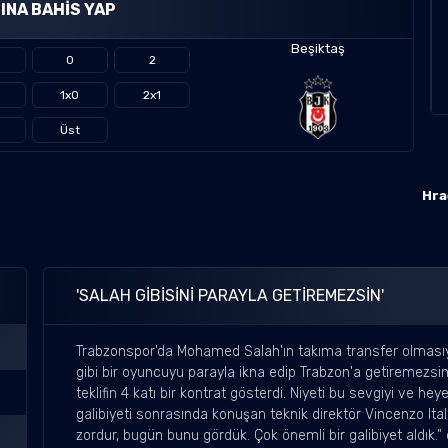
INA BAHIS YAP
Beşiktaş
0
2
1x0
2x1
Üst
Hra
'SALAH GIBISINI PARAYLA GETIREMEZSIN'
Trabzonspor'da Mohamed Salah'ın takıma transfer olmasıyl
gibi bir oyuncuyu parayla ikna edip Trabzon'a getiremezsin.
teklifin 4 katı bir kontrat gösterdi. Niyeti bu sevgiyi ve h
galibiyeti sonrasında konuşan teknik direktör Vincenzo It
zordur, bugün bunu gördük. Çok önemli bir galibiyet aldık.