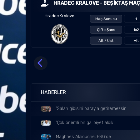
HRADEC KRALOVE - BEŞIKTAŞ MAÇ
Hradec Kralove
Maç Sonucu
1
Çifte Şans
1x2
Alt / Üst
Alt
HABERLER
'Salah gibisini parayla getiremezsin'
'Çok önemli bir galibiyet aldık'
Maghnes Akliouche, PSG'de